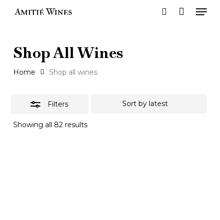
Men
Skip
search
to
Close
main
Filters
Shop All Wines
content
Home
Shop all wines
Filters
Sorted
Showing all 82 results
by
latest
Learn
more
Champagne