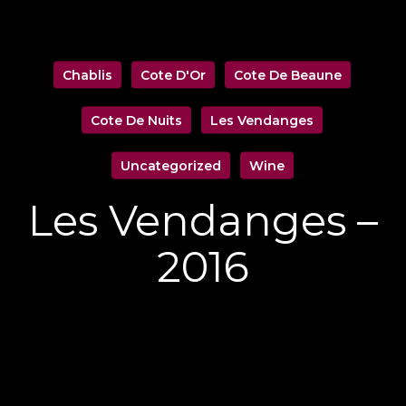
Chablis
Cote D'Or
Cote De Beaune
Cote De Nuits
Les Vendanges
Uncategorized
Wine
Les Vendanges –
2016