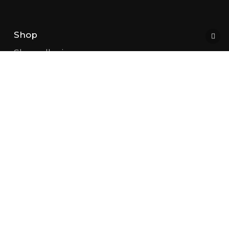
Shop
Shop all wine
Winemakers
Champagne
White Burgundy
Red Burgundy
Côte De Beaune
Côte De Nuits
Available Magnums
Amitié Wines