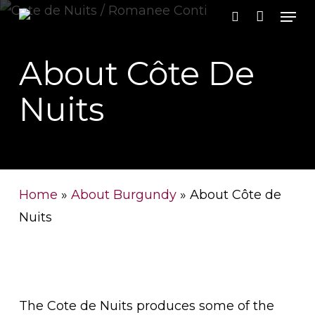
Men
Skip
search
to
Close
main
About Côte De
Men
content
Nuits
Home
»
About Burgundy
»
About Côte de
Nuits
The Cote de Nuits produces some of the