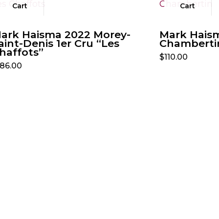
Cart
Cart
ark Haisma 2022 Morey-
Mark Haism
aint-Denis 1er Cru “Les
Chamberti
haffots”
$
110.00
186.00