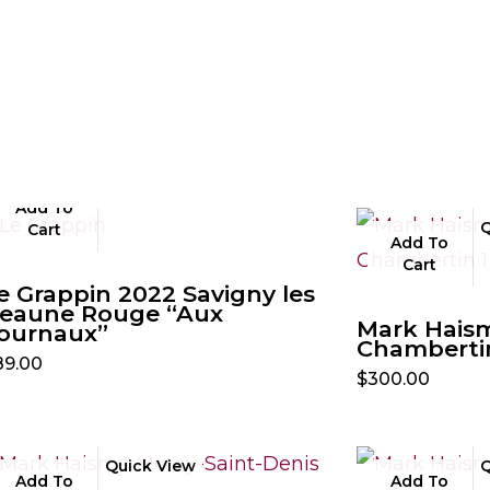
Quick View
Add To
Q
Cart
Add To
Cart
e Grappin 2022 Savigny les
eaune Rouge “Aux
Mark Hais
ournaux”
Chambertin
89.00
$
300.00
Quick View
Q
Add To
Add To