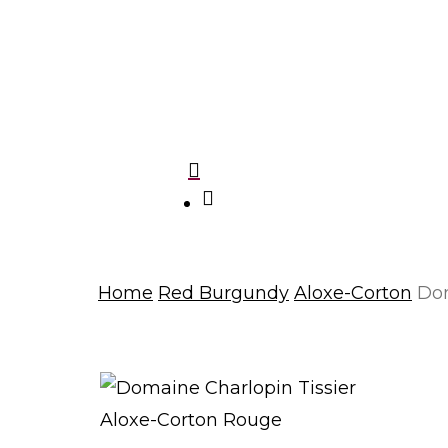
Domaine Charlopin-Tissier
Le Grappin
Du Grappin
Mark Haisma
Domaine Michel Mallard et fils
search
Home
Red Burgundy
Aloxe-Corton
Dom