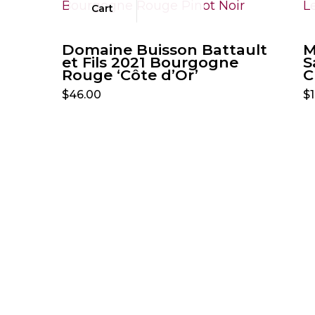
Cart
Domaine Buisson Battault
M
et Fils 2021 Bourgogne
S
Rouge ‘Côte d’Or’
C
$
46.00
$