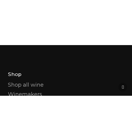
Shop
Shop all wine
Winemakers
Champagne
White Burgundy
Red Burgundy