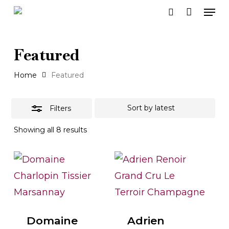
Men
Skip
search
to
Close
Close
main
Filters
Men
Featured
content
Home
Featured
Filters
Sorted
Showing all 8 results
by
latest
Domaine
Adrien